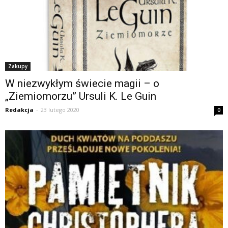
Zakupy
W niezwykłym świecie magii – o
„Ziemiomorzu” Ursuli K. Le Guin
Redakcja
-
23 lutego 2020
0