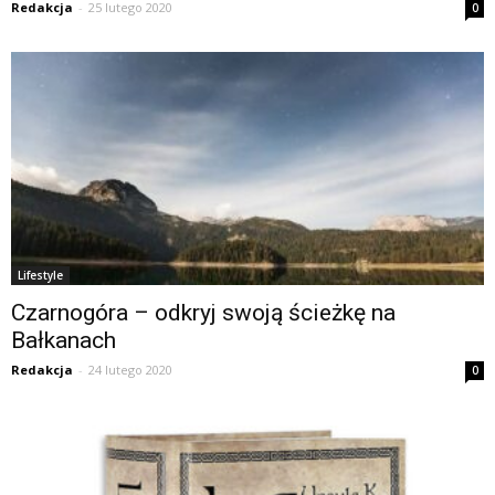
Redakcja
-
25 lutego 2020
0
Lifestyle
Czarnogóra – odkryj swoją ścieżkę na
Bałkanach
Redakcja
-
24 lutego 2020
0