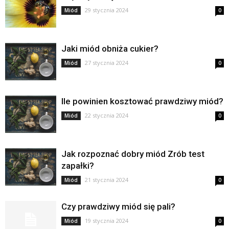
29 stycznia 2024
Miód
0
Jaki miód obniża cukier?
27 stycznia 2024
Miód
0
Ile powinien kosztować prawdziwy miód?
22 stycznia 2024
Miód
0
Jak rozpoznać dobry miód Zrób test
zapałki?
21 stycznia 2024
Miód
0
Czy prawdziwy miód się pali?
19 stycznia 2024
Miód
0