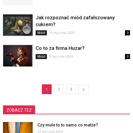
Jak rozpoznać miód zafałszowany
cukrem?
19 stycznia 2024
Miód
0
Co to za firma Huzar?
9 stycznia 2024
Miód
0
1
2
3
ZOBACZ TEŻ
Czy mule to to samo co małże?
23 stycznia 2024