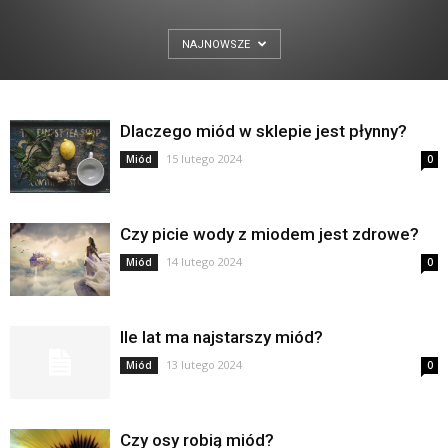
NAJNOWSZE
Dlaczego miód w sklepie jest płynny?
15 lutego 2024
Miód
0
Czy picie wody z miodem jest zdrowe?
14 lutego 2024
Miód
0
Ile lat ma najstarszy miód?
13 lutego 2024
Miód
0
Czy osy robią miód?