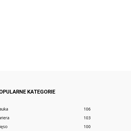
OPULARNE KATEGORIE
auka
106
riera
103
ięso
100