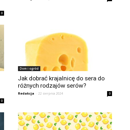
0
Dom i ogród
Jak dobrać krajalnicę do sera do
różnych rodzajów serów?
Redakcja
-
22 sierpnia 2024
0
0