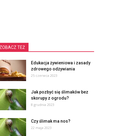
ZOBACZ TEŻ
Edukacja żywieniowa i zasady
zdrowego odżywiania
25 czerwca 2023
Jak pozbyć się ślimaków bez
skorupy z ogrodu?
8 grudnia 2023
Czy ślimak ma nos?
22 maja 2023