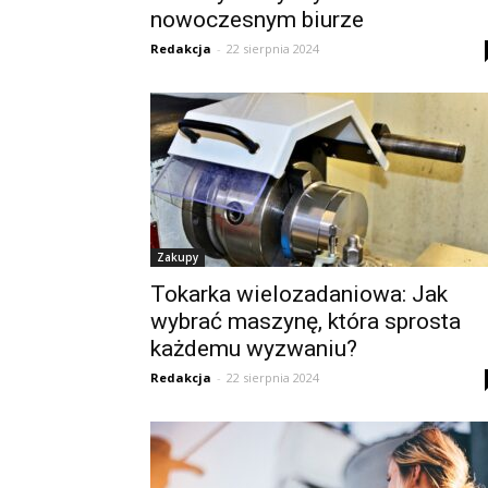
nowoczesnym biurze
Redakcja
-
22 sierpnia 2024
Zakupy
Tokarka wielozadaniowa: Jak
wybrać maszynę, która sprosta
każdemu wyzwaniu?
Redakcja
-
22 sierpnia 2024