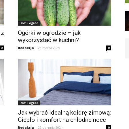
Dom i ogród
 z
Ogórki w ogrodzie – jak
wykorzystać w kuchni?
Redakcja
-
28 marca 2025
0
0
Dom i ogród
Jak wybrać idealną kołdrę zimową:
Ciepło i komfort na chłodne noce
Redakcja
-
22 sierpnia 2024
0