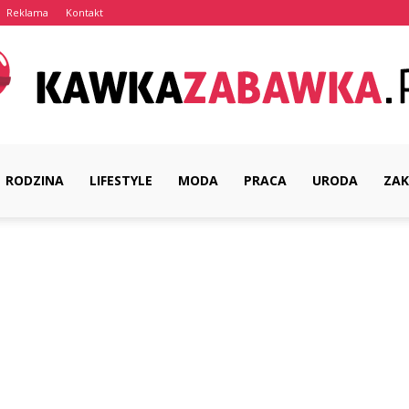
Reklama
Kontakt
RODZINA
LIFESTYLE
MODA
PRACA
URODA
ZAK
KawkaZabawka.pl