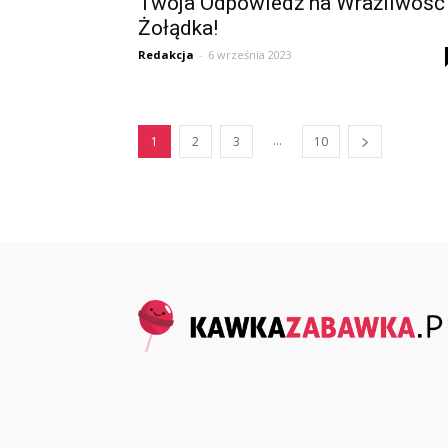
Twoja Odpowiedź na Wrażliwość
Żołądka!
Redakcja
-
6 września 2023
...
1
2
3
10