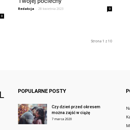
Twojej pociechy
Redakcja
-
28 kwietnia 2023
0
0
Strona 1 z 10
POPULARNE POSTY
P
Czy dzień przed okresem
N
można zajść w ciążę
Ka
7 marca 2020
M