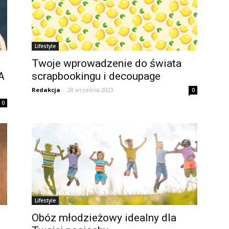
Lifestyle
Twoje wprowadzenie do świata
A
scrapbookingu i decoupage
Redakcja
-
28 września 2023
0
0
Lifestyle
Obóz młodzieżowy idealny dla