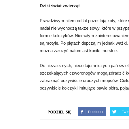
Dziki świat zwierząt
Prawdziwym hitem od lat pozostają koty, które
nadal nie wychodzą także sowy, które w przyp
formie kolczyków. Niemałym zainteresowaniem
są motyle. Po piętach depczą im jednak ważki, 
można założyć natomiast koniki morskie.
Do niezależnych, nieco tajemniczych pań świetn
szczekających czworonogów mogą zdradzić kolc
zabraknąć oczywiście uroczych mopsów. Ciekaw
oczywiście kolczyki imitujące pawie pióra, poja
PODZIEL SIĘ
Facebook
Twit