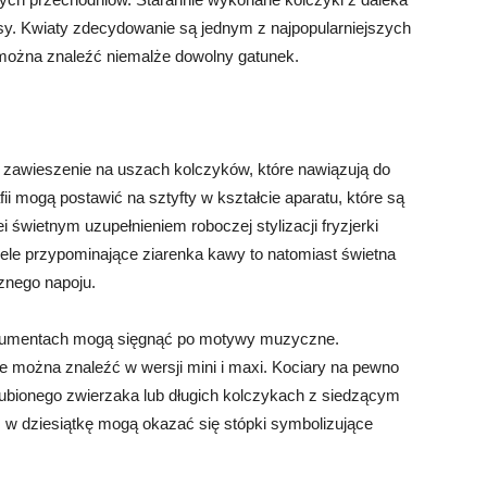
y. Kwiaty zdecydowanie są jednym z najpopularniejszych
 można znaleźć niemalże dowolny gatunek.
zawieszenie na uszach kolczyków, które nawiązują do
afii mogą postawić na sztyfty w kształcie aparatu, które są
i świetnym uzupełnieniem roboczej stylizacji fryzjerki
le przypominające ziarenka kawy to natomiast świetna
znego napoju.
nstrumentach mogą sięgnąć po motywy muzyczne.
re można znaleźć w wersji mini i maxi. Kociary na pewno
lubionego zwierzaka lub długich kolczykach z siedzącym
w dziesiątkę mogą okazać się stópki symbolizujące