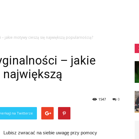
ci – jakie motywy cieszą się największą popularnością?
yginalności – jakie
ę największą
1547
0
ierkaj) na Twitterze
Lubisz zwracać na siebie uwagę przy pomocy