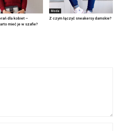
Moda
rań dla kobiet –
Z czym łączyć sneakersy damskie?
rto mieć je w szafie?