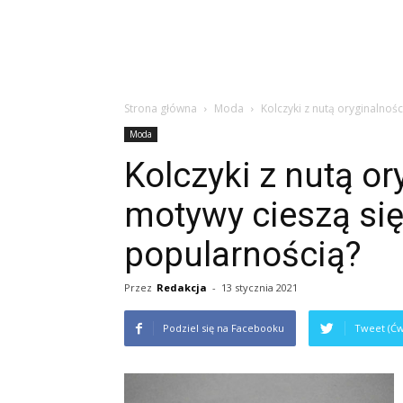
Strona główna
Moda
Kolczyki z nutą oryginalnoś
Moda
Kolczyki z nutą or
motywy cieszą si
popularnością?
Przez
Redakcja
-
13 stycznia 2021
Podziel się na Facebooku
Tweet (Ćw