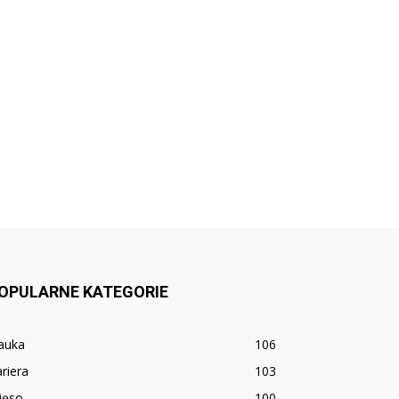
OPULARNE KATEGORIE
auka
106
riera
103
ięso
100