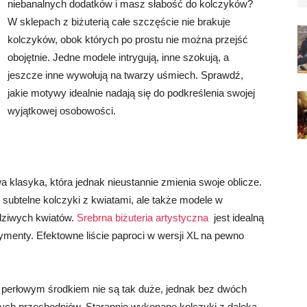
niebanalnych dodatków i masz słabość do kolczyków?
W sklepach z biżuterią całe szczęście nie brakuje
kolczyków, obok których po prostu nie można przejść
obojętnie. Jedne modele intrygują, inne szokują, a
jeszcze inne wywołują na twarzy uśmiech. Sprawdź,
jakie motywy idealnie nadają się do podkreślenia swojej
wyjątkowej osobowości.
a klasyka, która jednak nieustannie zmienia swoje oblicze.
subtelne kolczyki z kwiatami, ale także modele w
ziwych kwiatów.
Srebrna biżuteria artystyczna
jest idealną
ymenty. Efektowne liście paproci w wersji XL na pewno
 perłowym środkiem nie są tak duże, jednak bez dwóch
ych przechodniów. Starannie wykonane kolczyki z daleka