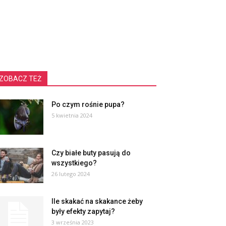
ZOBACZ TEŻ
Po czym rośnie pupa?
5 kwietnia 2024
Czy białe buty pasują do
wszystkiego?
26 lutego 2024
Ile skakać na skakance żeby
były efekty zapytaj?
3 września 2023