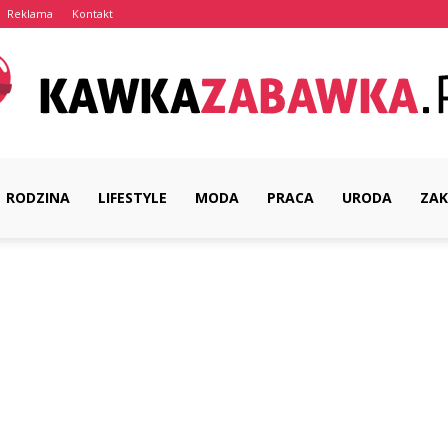
Reklama
Kontakt
RODZINA
LIFESTYLE
MODA
PRACA
URODA
ZAK
KawkaZabawka.pl