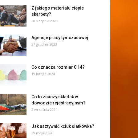
Z jakiego materiału ciepłe
skarpety?
28 sierpnia 2023
Agencje pracy tymczasowej
27 grudnia 2023
Co oznacza rozmiar 0 14?
19 lutego 2024
Co to znaczy składak w
dowodzie rejestracyjnym?
2 września 2024
Jak usztywnić kciuk siatkówka?
29 maja 2024