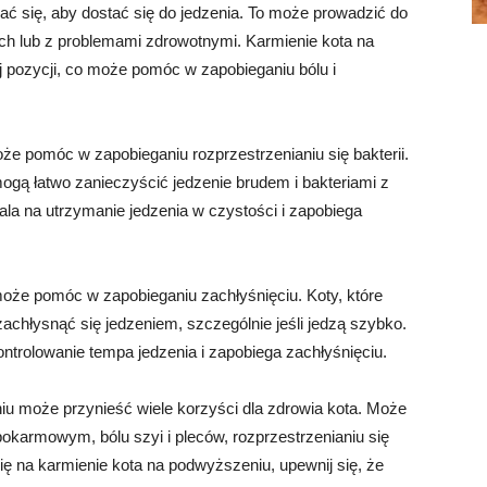
ać się, aby dostać się do jedzenia. To może prowadzić do
zych lub z problemami zdrowotnymi. Karmienie kota na
 pozycji, co może pomóc w zapobieganiu bólu i
że pomóc w zapobieganiu rozprzestrzenianiu się bakterii.
 mogą łatwo zanieczyścić jedzenie brudem i bakteriami z
la na utrzymanie jedzenia w czystości i zapobiega
oże pomóc w zapobieganiu zachłyśnięciu. Koty, które
zachłysnąć się jedzeniem, szczególnie jeśli jedzą szybko.
trolowanie tempa jedzenia i zapobiega zachłyśnięciu.
u może przynieść wiele korzyści dla zdrowia kota. Może
armowym, bólu szyi i pleców, rozprzestrzenianiu się
się na karmienie kota na podwyższeniu, upewnij się, że