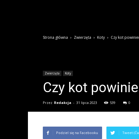
Strona główna
Zwierzęta
Koty
Czy kot powinie
Zwierzęta
Koty
Czy kot powini
Przez
Redakcja
-
31 lipca 2023
539
0
Podziel się na Facebooku
Tweet (Ćw