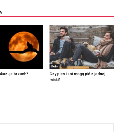
A
Koty
okazuje brzuch?
Czy pies i kot mogą pić z jednej
miski?