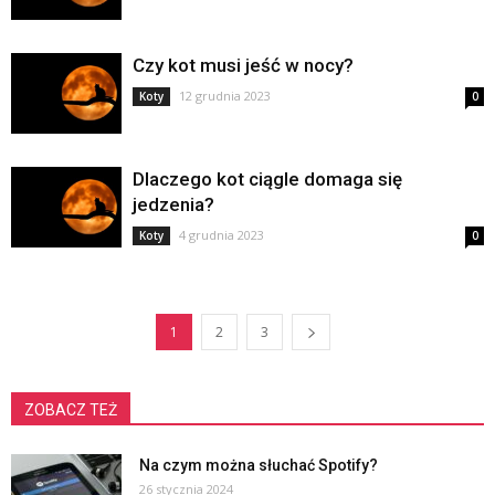
Czy kot musi jeść w nocy?
12 grudnia 2023
Koty
0
Dlaczego kot ciągle domaga się
jedzenia?
4 grudnia 2023
Koty
0
1
2
3
ZOBACZ TEŻ
Na czym można słuchać Spotify?
26 stycznia 2024