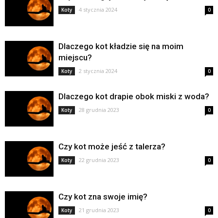
4 stycznia 2024
Koty
0
Dlaczego kot kładzie się na moim
miejscu?
2 stycznia 2024
Koty
0
Dlaczego kot drapie obok miski z woda?
28 grudnia 2023
Koty
0
Czy kot może jeść z talerza?
22 grudnia 2023
Koty
0
Czy kot zna swoje imię?
21 grudnia 2023
Koty
0