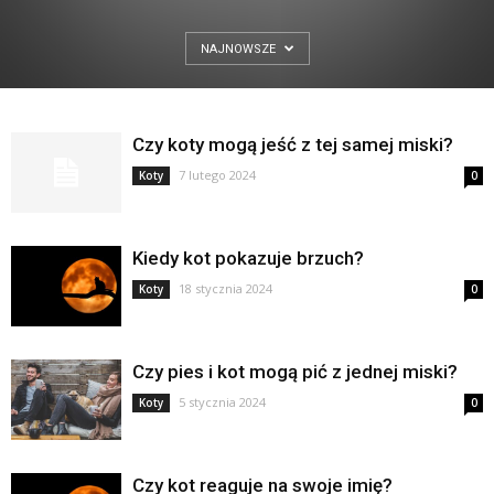
NAJNOWSZE
Czy koty mogą jeść z tej samej miski?
7 lutego 2024
Koty
0
Kiedy kot pokazuje brzuch?
18 stycznia 2024
Koty
0
Czy pies i kot mogą pić z jednej miski?
5 stycznia 2024
Koty
0
Czy kot reaguje na swoje imię?