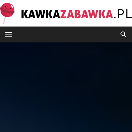
KawkaZabawka.pl