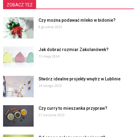
ZOBACZ TEŻ
Czy można podawać mleko w bidonie?
8 grudnia 2023
Jak dobrać rozmiar Zakolanówek?
15 maja 2024
Stwórz idealne projekty wnętrz w Lublinie
24 lutego 2022
Czy curry to mieszanka przypraw?
27 sierpnia 2023