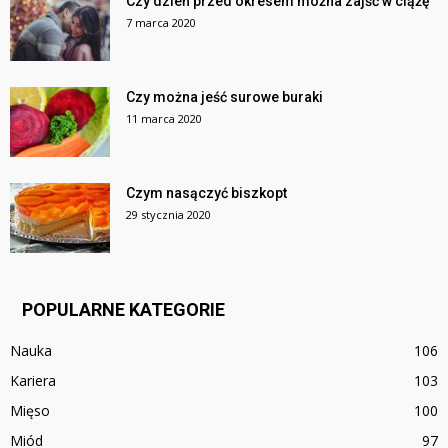
Czy dzień przed okresem można zajść w ciążę
7 marca 2020
Czy można jeść surowe buraki
11 marca 2020
Czym nasączyć biszkopt
29 stycznia 2020
POPULARNE KATEGORIE
Nauka
106
Kariera
103
Mięso
100
Miód
97