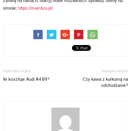
Zwolnij na nartach, odkryj nowe możliwości! Sprawdź ofertę na
stronie:
https://mambra.pl/
.
Poprzedni artykuł
Następny artykuł
Ile kosztuje Audi A4 B9?
Czy kawa z kurkumą na
odchudzanie?