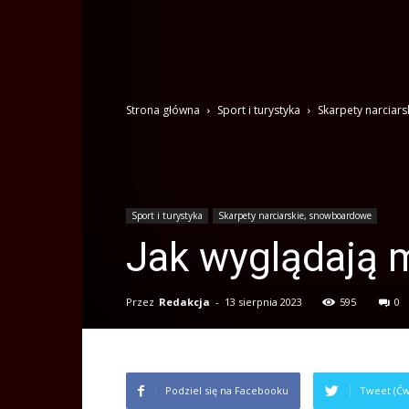
Strona główna
Sport i turystyka
Skarpety narciar
Sport i turystyka
Skarpety narciarskie, snowboardowe
Jak wyglądają 
Przez
Redakcja
-
13 sierpnia 2023
595
0
Podziel się na Facebooku
Tweet (Ćw