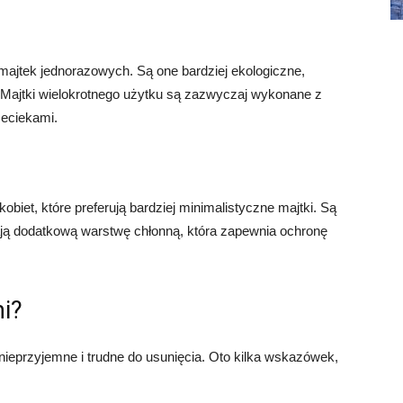
 majtek jednorazowych. Są one bardziej ekologiczne,
 Majtki wielokrotnego użytku są zazwyczaj wykonane z
zeciekami.
obiet, które preferują bardziej minimalistyczne majtki. Są
ają dodatkową warstwę chłonną, która zapewnia ochronę
mi?
eprzyjemne i trudne do usunięcia. Oto kilka wskazówek,