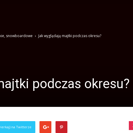
skie, snowboardowe
Jak wyglądają majtki podczas okresu?
majtki podczas okresu?
ierkaj) na Twitterze