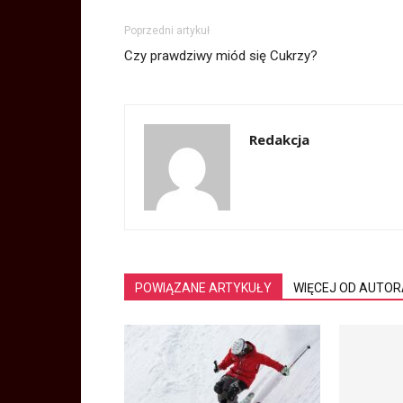
Poprzedni artykuł
Czy prawdziwy miód się Cukrzy?
Redakcja
POWIĄZANE ARTYKUŁY
WIĘCEJ OD AUTOR