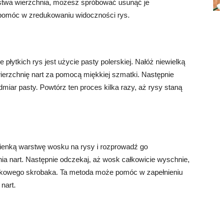
 warstwa wierzchnia, możesz spróbować usunąć je
ą pomóc w zredukowaniu widoczności rys.
łytkich rys jest użycie pasty polerskiej. Nałóż niewielką
owierzchnię nart za pomocą miękkiej szmatki. Następnie
miar pasty. Powtórz ten proces kilka razy, aż rysy staną
cienką warstwę wosku na rysy i rozprowadź go
 nart. Następnie odczekaj, aż wosk całkowicie wyschnie,
ikowego skrobaka. Ta metoda może pomóc w zapełnieniu
 nart.