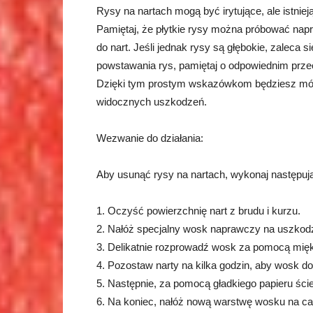
Rysy na nartach mogą być irytujące, ale istnie
Pamiętaj, że płytkie rysy można próbować nap
do nart. Jeśli jednak rysy są głębokie, zaleca 
powstawania rys, pamiętaj o odpowiednim przech
Dzięki tym prostym wskazówkom będziesz mógł
widocznych uszkodzeń.
Wezwanie do działania:
Aby usunąć rysy na nartach, wykonaj następują
1. Oczyść powierzchnię nart z brudu i kurzu.
2. Nałóż specjalny wosk naprawczy na uszkod
3. Delikatnie rozprowadź wosk za pomocą miękk
4. Pozostaw narty na kilka godzin, aby wosk do
5. Następnie, za pomocą gładkiego papieru ście
6. Na koniec, nałóż nową warstwę wosku na cał