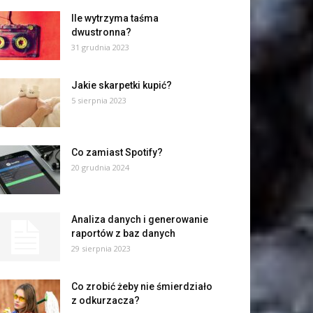
Ile wytrzyma taśma
dwustronna?
31 grudnia 2023
Jakie skarpetki kupić?
5 sierpnia 2023
Co zamiast Spotify?
20 grudnia 2024
Analiza danych i generowanie
raportów z baz danych
29 sierpnia 2023
Co zrobić żeby nie śmierdziało
z odkurzacza?