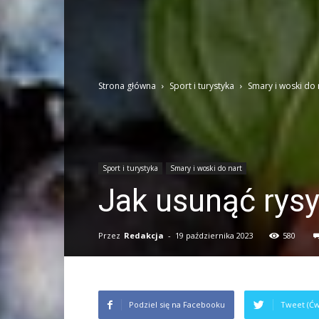
Strona główna
Sport i turystyka
Smary i woski do 
Sport i turystyka
Smary i woski do nart
Jak usunąć rysy
Przez
Redakcja
-
19 października 2023
580
Podziel się na Facebooku
Tweet (Ćw