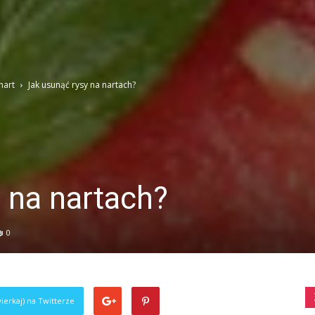
nart
Jak usunąć rysy na nartach?
 na nartach?
0
ierkaj) na Twitterze