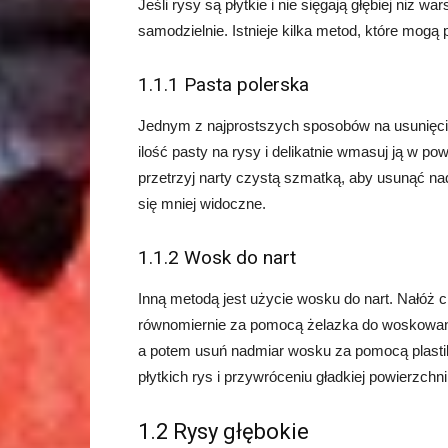
Jeśli rysy są płytkie i nie sięgają głębiej niż
samodzielnie. Istnieje kilka metod, które mog
1.1.1 Pasta polerska
Jednym z najprostszych sposobów na usunięcie p
ilość pasty na rysy i delikatnie wmasuj ją w p
przetrzyj narty czystą szmatką, aby usunąć nad
się mniej widoczne.
1.1.2 Wosk do nart
Inną metodą jest użycie wosku do nart. Nałóż 
równomiernie za pomocą żelazka do woskowania
a potem usuń nadmiar wosku za pomocą plast
płytkich rys i przywróceniu gładkiej powierzchni
1.2 Rysy głębokie