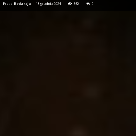
Przez
Redakcja
-
13 grudnia 2024
662
0