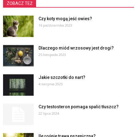
ZOBACZ TEŻ
Czy koty mogą jeść owies?
16 października 2023
Dlaczego miód wrzosowy jest drogi?
25 listopada 2023
Jakie szczotki do nart?
4 sierpnia 2023
Czy testosteron pomaga spalić tłuszcz?
22 lipca 2024
Ile rośnie trawa pszeniczna?