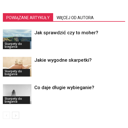
POWIĄZANE ARTYKUŁY
WIĘCEJ OD AUTORA
Jak sprawdzić czy to moher?
Skarpety do
biegania
Jakie wygodne skarpetki?
Skarpety do
biegania
Co daje długie wybieganie?
Skarpety do
biegania