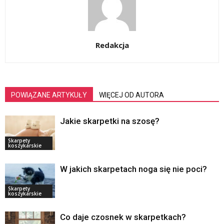
Redakcja
POWIĄZANE ARTYKUŁY
WIĘCEJ OD AUTORA
Jakie skarpetki na szosę?
Skarpety
koszykarskie
W jakich skarpetach noga się nie poci?
Skarpety
koszykarskie
Co daje czosnek w skarpetkach?