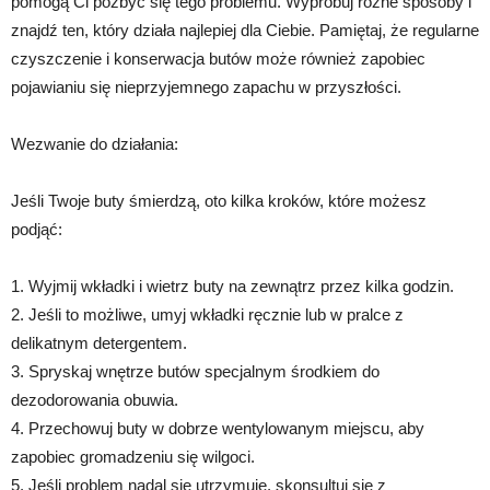
pomogą Ci pozbyć się tego problemu. Wypróbuj różne sposoby i
znajdź ten, który działa najlepiej dla Ciebie. Pamiętaj, że regularne
czyszczenie i konserwacja butów może również zapobiec
pojawianiu się nieprzyjemnego zapachu w przyszłości.
Wezwanie do działania:
Jeśli Twoje buty śmierdzą, oto kilka kroków, które możesz
podjąć:
1. Wyjmij wkładki i wietrz buty na zewnątrz przez kilka godzin.
2. Jeśli to możliwe, umyj wkładki ręcznie lub w pralce z
delikatnym detergentem.
3. Spryskaj wnętrze butów specjalnym środkiem do
dezodorowania obuwia.
4. Przechowuj buty w dobrze wentylowanym miejscu, aby
zapobiec gromadzeniu się wilgoci.
5. Jeśli problem nadal się utrzymuje, skonsultuj się z