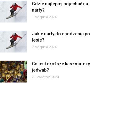
Gdzie najlepiej pojechać na
narty?
1 sierpnia 2024
Jakie narty do chodzenia po
lesie?
7 sierpnia 2024
Co jest droższe kaszmir czy
jedwab?
29 kwietnia 2024