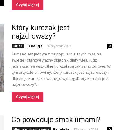
Czytaj więcej
Który kurczak jest
najzdrowszy?
Redakcja
-
18 stycznia 2024
Mięso
0
Kurczak jest jednym z najpopularniejszych mięs na
świecie i stanowi ważny składnik diety wielu ludzi.
Jednakże, nie wszystkie kurczaki są tak samo zdrowe. W
tym artykule omówimy, który kurczak jest najzdrowszy i
dlaczego.Kurczak z wolnego wybieguKtóry kurczak jest
najzdrowszy?...
Czytaj więcej
Co powoduje smak umami?
Redakcja
-
17 stycznia 2024
Mieszanki przyprawowe
0