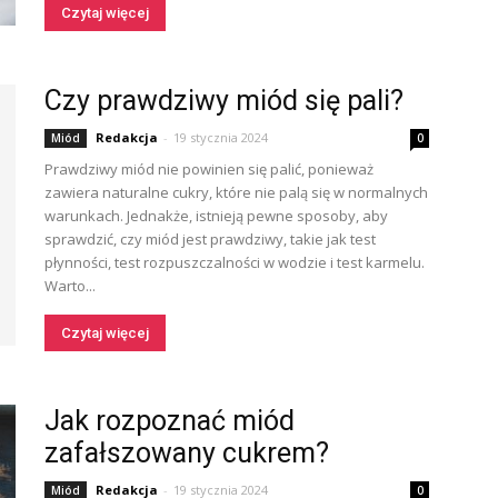
Czytaj więcej
Czy prawdziwy miód się pali?
Redakcja
-
19 stycznia 2024
Miód
0
Prawdziwy miód nie powinien się palić, ponieważ
zawiera naturalne cukry, które nie palą się w normalnych
warunkach. Jednakże, istnieją pewne sposoby, aby
sprawdzić, czy miód jest prawdziwy, takie jak test
płynności, test rozpuszczalności w wodzie i test karmelu.
Warto...
Czytaj więcej
Jak rozpoznać miód
zafałszowany cukrem?
Redakcja
-
19 stycznia 2024
Miód
0