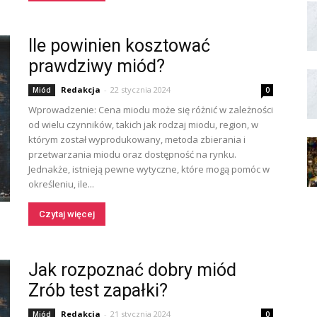
Ile powinien kosztować
prawdziwy miód?
Redakcja
-
22 stycznia 2024
Miód
0
Wprowadzenie: Cena miodu może się różnić w zależności
od wielu czynników, takich jak rodzaj miodu, region, w
którym został wyprodukowany, metoda zbierania i
przetwarzania miodu oraz dostępność na rynku.
Jednakże, istnieją pewne wytyczne, które mogą pomóc w
określeniu, ile...
Czytaj więcej
Jak rozpoznać dobry miód
Zrób test zapałki?
Redakcja
-
21 stycznia 2024
Miód
0