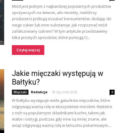
Miód jest jednym z najbardziej popularnych produktów
spożywczych na świecie, ale niestety, niektórzy
producenci próbują oszukać konsumentów, dodając do
niego cukier lub inne substancje. Jak rozpoznać miód
zafałszowany cukrem? W tym artykule przedstawimy
kilka prostych sposobów, które pomogą Ci...
Czytaj więcej
Jakie mięczaki występują w
Bałtyku?
Redakcja
-
18 stycznia 2024
Mięczaki
0
W Bałtyku występuje wiele gatunków mięczaków, które
odgrywają ważną rolę w ekosystemie morskim. Niektóre
z nich są popularnymi składnikami kuchni, takimi jak
małże i ostrygi, podczas gdy inne są mniej znane, ale
wciąż odgrywają ważną rolę w łańcuchu pokarmowym....