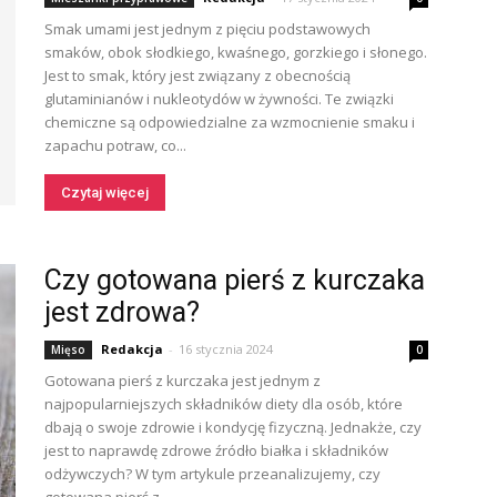
Smak umami jest jednym z pięciu podstawowych
smaków, obok słodkiego, kwaśnego, gorzkiego i słonego.
Jest to smak, który jest związany z obecnością
glutaminianów i nukleotydów w żywności. Te związki
chemiczne są odpowiedzialne za wzmocnienie smaku i
zapachu potraw, co...
Czytaj więcej
Czy gotowana pierś z kurczaka
jest zdrowa?
Redakcja
-
16 stycznia 2024
Mięso
0
Gotowana pierś z kurczaka jest jednym z
najpopularniejszych składników diety dla osób, które
dbają o swoje zdrowie i kondycję fizyczną. Jednakże, czy
jest to naprawdę zdrowe źródło białka i składników
odżywczych? W tym artykule przeanalizujemy, czy