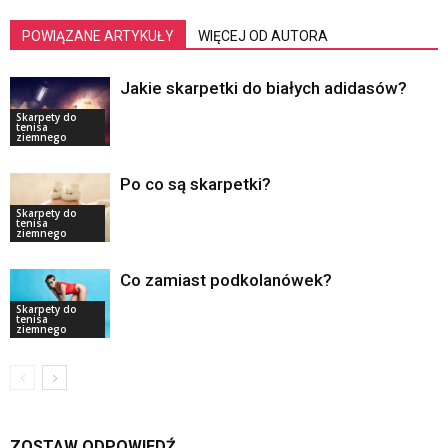
POWIĄZANE ARTYKUŁY
WIĘCEJ OD AUTORA
Jakie skarpetki do białych adidasów?
Skarpety do
tenisa
ziemnego
Po co są skarpetki?
Skarpety do
tenisa
ziemnego
Co zamiast podkolanówek?
Skarpety do
tenisa
ziemnego
ZOSTAW ODPOWIEDŹ