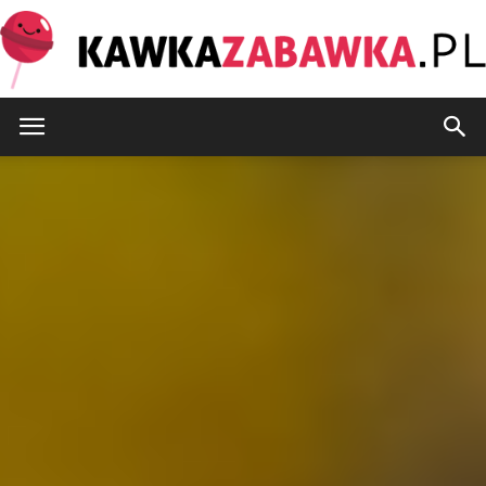
KawkaZabawka.pl