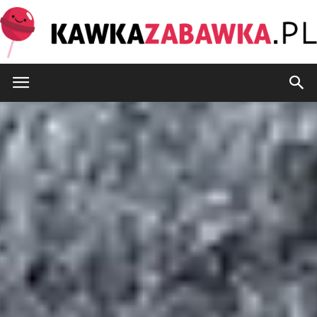
KawkaZabawka.pl