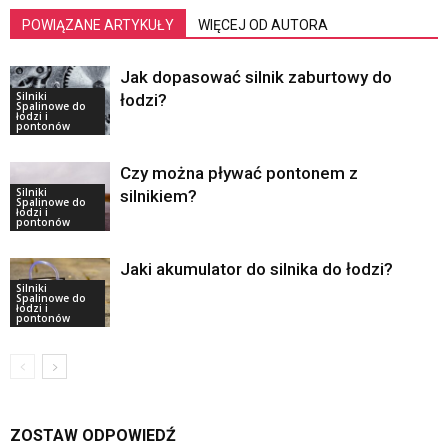
POWIĄZANE ARTYKUŁY
WIĘCEJ OD AUTORA
Jak dopasować silnik zaburtowy do
Silniki
łodzi?
Spalinowe do
łodzi i
pontonów
Czy można pływać pontonem z
Silniki
silnikiem?
Spalinowe do
łodzi i
pontonów
Jaki akumulator do silnika do łodzi?
Silniki
Spalinowe do
łodzi i
pontonów
ZOSTAW ODPOWIEDŹ